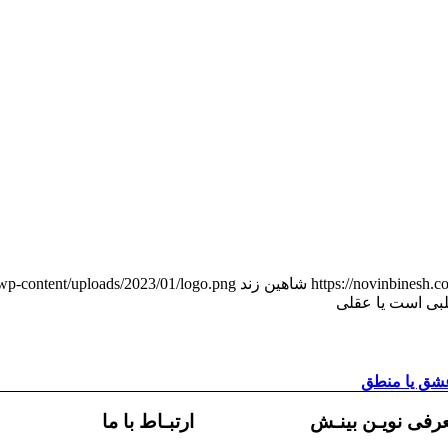
https://novinbinesh.
شاهین زند
/wp-content/uploads/2023/01/logo.png
ی است یا عقلی
 عشق یا منطق
رفی نویـن بینـش
ارتبـاط با ما