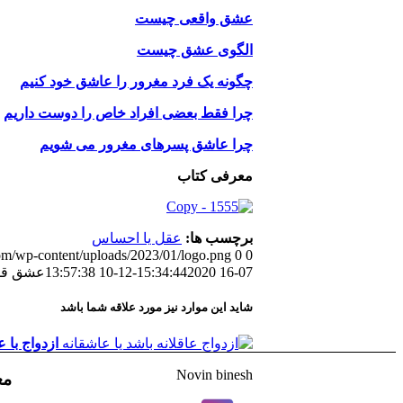
عشق واقعی چیست
الگوی عشق چیست
چگونه یک فرد مغرور را عاشق خود کنیم
چرا فقط بعضی افراد خاص را دوست داریم
چرا عاشق پسرهای مغرور می شویم
معرفی کتاب
برچسب ها:
عقل یا احساس
com/wp-content/uploads/2023/01/logo.png
0
0
07-16 15:34:44
2020-12-10 13:57:38
عشق قلب
شاید این موارد نیز مورد علاقه شما باشد
ازدواج با
Novin binesh
مع