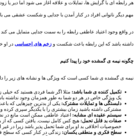
هر رابطه ای با گرایش ها، تمایلات و علاقه آغاز می شود اما دیر یا
مهم دیگر ناتوانی افراد در کنار آمدن با جدایی و شکست عشقی می باش
در واقع وجود اعتیاد عاطفی رابطه را به سمت جدایی متمایل می کند
داشته باشد که این رابطه باعث شکست و
زخم های احساسی
در او خو
چگونه
نیمه
ی
گمشده
خود
را
پیدا
کنیم
نیمه ی گمشده ی شما کسی است که ویژگی ها و نشانه های زیر را دا
تکمیل کننده ی شما باشد:
مثلا اگر شما فردی هستید که خیلی زود
یک ویژگی خاص در هر دو شما به طور همزمان وجود نداشته باشد 
دلبستگی ها و تمایلات مشترک:
یکی از بدترین چیزهایی که باعث
مشترکی داشته باشید زمان بیشتری را با یکدیگر سپری کرده و 
سیستم عقیده ای مشابه:
اعتیاد عاطفی ممکن است مانع در نظر 
صفات بد قابل تحمل:
هیچ کس کامل نیست. یافتن کسی که از هر نظ
خصوصیات اخلاقی بد او برای شما تحمل پذیر باشد زیرا در غیر 
سطح فکری و منطقی یکسان:
زندگی در کنار کسی که سطح فکری