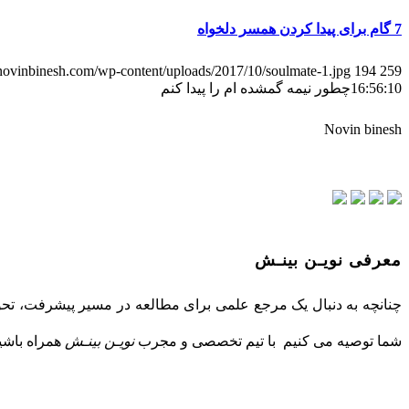
7 گام برای پیدا کردن همسر دلخواه
/novinbinesh.com/wp-content/uploads/2017/10/soulmate-1.jpg
194
259
16:56:10
چطور نیمه گمشده ام را پیدا کنم
Novin binesh
معرفی نویـن بینـش
چنانچه به دنبال یک مرجع علمی برای مطالعه در مسیر پیشرفت، تحول
شما توصیه می کنیم با تیم تخصصی و مجرب
نویـن بینـش
همراه باشید