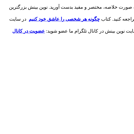
ه صورت خلاصه، مختصر و مفید بدست آورید. نوین بینش بزرگترین
اجعه کنید. کتاب
چگونه
هر
شخصی
را
عاشق
خود
کنیم
در سایت
یت نوین بینش در کانال تلگرام ما عضو شوید:
عضویت
در
کانال