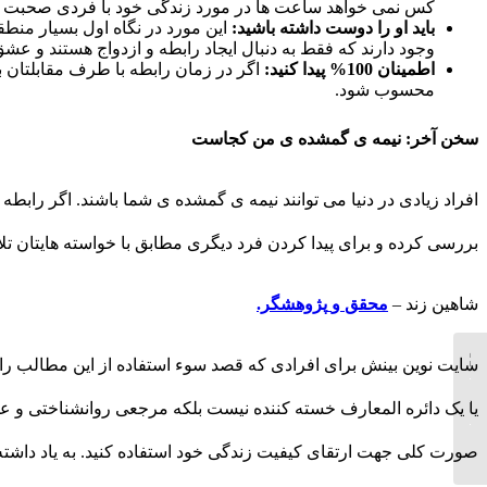
کس نمی خواهد ساعت ها در مورد زندگی خود با فردی صحبت کرد
باید او را دوست داشته باشید:
این مورد در نگاه اول بسیار منطق
وجود دارند که فقط به دنبال ایجاد رابطه و ازدواج هستند و 
اطمینان 100% پیدا کنید:
اگر در زمان رابطه با طرف مقابلتان ب
محسوب شود.
سخن آخر: نیمه ی گمشده ی من کجاست
افراد زیادی در دنیا می توانند نیمه ی گمشده ی شما باشند. اگر رابط
بررسی کرده و برای پیدا کردن فرد دیگری مطابق با خواسته هایتان تلا
شاهین زند –
محقق
و
پژوهشگر.
سایت نوین بینش برای افرادی که قصد سوء استفاده از این مطالب ر
چرا با فرد اشتباه ازدواج
کرده ام
یا یک دائره المعارف خسته کننده نیست بلکه مرجعی روانشناختی و عل
صورت کلی جهت ارتقای کیفیت زندگی خود استفاده کنید. به یاد داشت