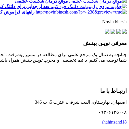
موانع درمان شکست عشقی
بعد از جدایی برای دلتنگ ک
راههای فراموش کر
Novin binesh
معرفی نویـن بینـش
چنانچه به دنبال یک مرجع علمی برای مطالعه در مسیر پیشرفت، تحول
شما توصیه می کنیم با تیم تخصصی و مجرب
نویـن بینـش
همراه باشید
ارتبـاط با ما
اصفهان، بهارستان، الفت شرقی، عترت 5، پ 346
۰۹۳۰۶۱۳۵۰۰۸
shahinzand18