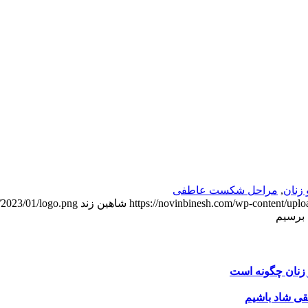
زنان
,
مراحل شکست عاطفی
https://novinbinesh.com/wp-content/upl
شاهین زند
/2023/01/logo.png
برسیم
نان چگونه است
ی شاد باشیم