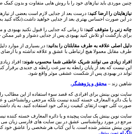
چنین موردی باید نیازهای خود را با روش هایی متفاوت و بدون کمک طر
نیازهایتان را ارضا کنید:
درست بعد از جدایی لازم است بعضی از نیازهای
در این صورت احساس بهتری بعد از جدایی خواهید داشت.(نگاه کنید به
چانه زنی را متوقف کنید:
تا زمانی که جدایی را قبول نکنید بهبودی و 
برای بازگشت او تلاش کنید بهبودی پس از جدایی دشوار و غیر ممکن خو
دلیل اصلی علاقه به طرف مقابلتان را بدانید:
در بسیاری از موارد دل
طرف مقابل معمولا هیچ ارتباطی با عشق و علاقه نداشته و با ارضای ن
افراد زیادی می توانند شریک عاطفی شما محسوب شوند:
افراد زیاد
این نیست که بعد از پایان رابطه به سرعت رابطه ی جدیدی برقرار کنید
تواند در بهبودی پس از شکست عشقی موثر واقع شود.
شاهین زند –
محقق
و
پژوهشگر.
سایت نوین بینش برای افرادی که قصد سوء استفاده از این مطالب ر
یا یک دائره المعارف خسته کننده نیست بلکه مرجعی روانشناختی و عل
صورت کلی جهت ارتقای کیفیت زندگی خود استفاده کنید. به یاد داشت
سایت نوین بینش یک سایت پیچیده و یا دائره المعارف خسته کننده ن
مرجع در مورد روانشناسی عشق در بین سایت های فارسی زبان می با
نوین بینش منتشر شده است. با این کتاب هر شخصی را عاشق خود کنید 
تلگرام
نوین
بینش