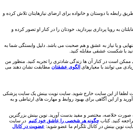
ریق رابطه با دوستان و خانواده برای ارضای نیازهایتان تلاش کرده و
ن به رویا پردازی بپردازید، خودتان را در کنار او تصور کرده و
ایی و یا نیاز به عشق و هم صحبت می باشد. دلیل وابستگی شما به
انید با شکست عشقی مقابله کنید.
ن است در کنار آن ها زندگی شادتری را تجربه کنید. منظور من
ادی می توانند با معیارهای
الگوی عشقتان
مطابقت نشان دهند می
ست لطفا از این سایت خارج شوید. سایت نویت بینش یک سایت پزشکی
د و از این آگاهی برای بهبود روابط و مهارت های ارتباطی و به
ه صورت خلاصه، مختصر و مفید بدست آورید. نوین بینش بزرگترین
اجعه کنید. کتاب
چگونه
هر
شخصی
را
عاشق
خود
کنیم
در سایت
یت نوین بینش در کانال تلگرام ما عضو شوید:
عضویت
در
کانال