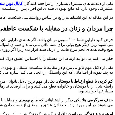
یکی از دغدغه های مشترک بسیاری از مراجعه کنندگان
کانال نوین بی
مشترکی وجود دارد که مانع بهبودی همه ی این افراد پس از شکست
در این مقاله به این اشتباهات رایج بر اساس روانشناسی شکست عاطفی 
چرا مردان و زنان در مقابله با شکست عاطفی 
فرض کنید دارایی شما ۱۰۰ ملیون تومان باشد. اگ
می شوید زیرا دیگر هیچ پولی برای شما باقی نمی ماند و همه ی اموالت
هیچ وقت همه ی تخم مرغ هایت را دریک سبد قرار نده زیرا اگر روزی ب
فکر می کنم می توانید ارتباط این مسئله را با احساس عشق درک کن
یکی از دلایل مهم ناتوانی مردم در مقابله با شکست عشقی و بهبودی 
به چند نمونه از اقداماتی که این وابستگی را ایجاد می کند اشاره می ک
کم کردن یا قطع ارتباط با دوستان:
یکی از مهم ترین دلایل ناتوانی 
رابطه شان را با دوستان و خانواده قطع می کنند و برای ارضای نیازه
بسیار تنها خواهند بود.
حذف سرگرمی ها:
یکی دیگر از اشتباهاتی که مانع بهبودی و مقاب
می شوند. در این مورد از دست دادن عشق به معنای از دست دادن شا
او همه چیز زندگی من است:
افرادی که شریک زندگیشان را در مرکز زن