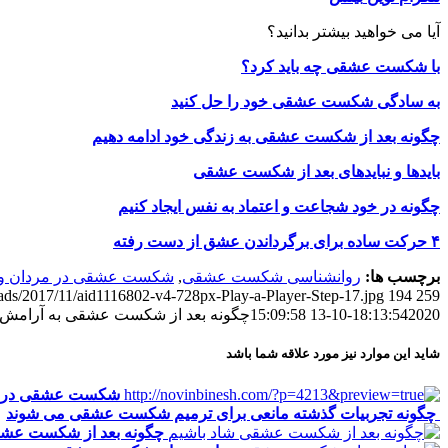
آیا می خواهید بیشتر بدانید؟
با شکست عشقی چه باید کرد؟
به سادگی شکست عشقی خود را حل کنید
چگونه بعد از شکست عشقی به زندگی خود ادامه دهیم
بایدها و نبایدهای بعد از شکست عشقی
چگونه در خود شجاعت و اعتماد به نفس ایجاد کنیم
۴ حرکت ساده برای برگرداندن عشق از دست رفته
برچسب ها:
روانشناسی شکست عشقی
,
شکست عشقی در مردان و 
oads/2017/11/aid1116802-v4-728px-Play-a-Player-Step-17.jpg
194
259
2020-10-13 15:09:58
18:13:54
چگونه بعد از شکست عشقی به آرامش 
شاید این موارد نیز مورد علاقه شما باشد
شکست عشقی در ز
چگونه تجربیات گذشته مانعی برای ترمیم شکست عشقی می شوند
چگونه بعد از شکست عشق