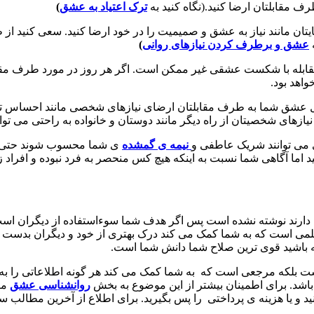
ف مقابلتان ارضا کنید.(نگاه کنید به
ترک اعتیاد به عشق
)
تان مانند نیاز به عشق و صمیمیت را در خود ارضا کنید. سعی کنید از ط
عشق و برطرف کردن نیازهای روانی
)
مقابله با شکست عشقی غیر ممکن است. اگر هر روز در مورد طرف مقابلتا
اهد بود.
یل عشق شما به طرف مقابلتان ارضای نیازهای شخصی مانند احساس تنه
یازهای شخصیتان از راه دیگر مانند دوستان و خانواده به راحتی می تو
ی می توانند شریک عاطفی و
نیمه ی گمشده
ی شما محسوب شوند حتی ممک
 اما آگاهی شما نسبت به اینکه هیچ کس منحصر به فرد نبوده و افراد زی
ا دارند نوشته نشده است پس اگر هدف شما سوءاستفاده از دیگران ا
می است که به شما کمک می کند درک بهتری از خود و دیگران بدست آوری
ه باشید قوی ترین صلاح شما دانش شما است.
یست بلکه مرجعی است که به شما کمک می کند هر گونه اطلاعاتی را ب
شد. برای اطمینان بیشتر از این موضوع به بخش
روانشناسی
عشق
مر
و یا هزینه ی پرداختی را پس بگیرید. برای اطلاع از آخرین مطالب سا