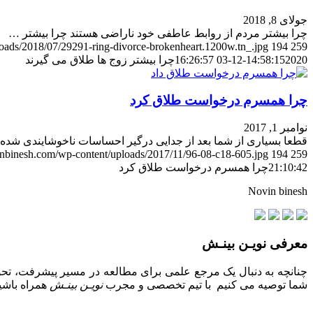
جولای 8, 2018
چرا بیشتر مردم از روابط عاطفی خود ناراضی هستند چرا بیشتر …
loads/2018/07/29291-ring-divorce-brokenheart.1200w.tn_.jpg
194
259
2020-12-03 16:26:57
14:58:15
چرا بیشتر زوج ها طلاق می گیرند
چرا همسرم درخواست طلاق کرد
نوامبر 1, 2017
قطعا بسیاری از شما بعد از جدایی درگیر احساسات ناخوشایندی شده
vinbinesh.com/wp-content/uploads/2017/11/96-08-c18-605.jpg
194
259
21:10:42
چرا همسرم درخواست طلاق کرد
Novin binesh
معرفی نویـن بینـش
چنانچه به دنبال یک مرجع علمی برای مطالعه در مسیر پیشرفت، تحول
شما توصیه می کنیم با تیم تخصصی و مجرب
نویـن بینـش
همراه باشید