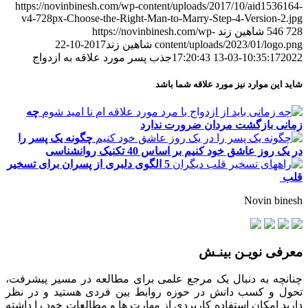
https://novinbinesh.com/wp-content/uploads/2017/10/aid1536164-
v4-728px-Choose-the-Right-Man-to-Marry-Step-4-Version-2.jpg
728
546
شاهین زند
https://novinbinesh.com/wp-
content/uploads/2023/01/logo.png
شاهین زند
2017-10-22
2022-03-13 17:20:43
10:35:17
جذب پسر مورد علاقه به ازدواج
شاید این موارد نیز مورد علاقه شما باشد
چه
زمانی بازگشت مردان ضرورت ندارد
چگونه یک پسر را
در یک روز عاشق خود کنیم بر اساس 40 تکنیک روانشناسی
5 الگوی دلبری از پسران برای تسخیر
قلب
Novin binesh
معرفی نویـن بینـش
چنانچه به دنبال یک مرجع علمی برای مطالعه در مسیر پیشرفت،
تحول و کسب دانش در حوزه روابط بین فردی هستید و در نظر
دارید امکان استفاده کاربردی از مهارت ها و مطالعات خود را داشته