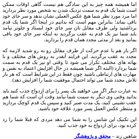
اما همیشه همه چیز به این سادگی هم نیست گاهی اوقات ممکن
است شما یک قدم به سمت نزدیک شدن به شخص مورد نظر بردارید
اما مرد مورد نظر شما هیچ عکس العملی نشان ندهد و سر جای خود
باقی بماند؛ بنابراین مهم است که بدانیم در اینجا اگر شما یک قدم
برداشتید ولی طرف مقابل تان سر جای خود ایستاد و جلوتر نیامد
باید شما نیز یک قدم به عقب برگردید نه اینکه سر جای خود باقی
بمانید و بعد از مدتی مجدد همان قدم را بردارید.
اگر باز هم با عدم حرکت از طرف مقابل رو به رو شدید لازمه که
مجدد به عقب برگردید. این فرایند آنقدر به روش های مختلف و با
بهانه های مختلف تکرار می شود تا وقتی او نیز یک قدم به سمت
شما بردارد (البته اگر شما همیشه در حال افزایش اعتماد به نفس و
مهارت های ارتباطی باشید چون فقط در این شرایط است که هر بار
تلاش مجدد شما می تواند احتمال موفقیت شما را افزایش دهد).
به عبارت دیگر اگر می خواهید یک پسر را برای ازدواج جذب کنید باید
بدانید وقتی وی دیگر به سمت شما نیامد وقت آن است که شما هم
عقب نشینی کنید، یک مدت صبر کنید و سپس یک قدم کوچک بردارید
و منتظر عکس العمل پسر مورد علاقه خود باشید.
این تکنیک این شانس را به شما می دهد مردی که قبلا شما را رد
کرده بود، برای ازدواج به خود جذب کنید.
شاهین زند –
محقق و پژوهشگر