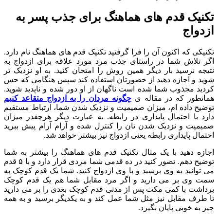
تکنیک قدم های هماهنگ برای جذب پسر به
ازدواج
تکنیکی که اکنون آن را فرا گرفتید تکنیک قدم های هماهنگ نام دارد.
اگر تلاش شما در راستای جذب مرد مورد علاقه برای ازدواج به
نتیجه نرسید بار دیگر همین روش را امتحان کنید. به او نزدیک تر
شوید و اجازه دهید از حضورتان استفاده کند سپس هنگامی که حس
کردید مجذوب شما شده است ناگهان از او دور شده و ناپدید شوید.
همانطور که در مقاله ی
چگونه مردان را به ازدواج متقاعد کنیم
توضیح داده ام، میزان صمیمیت و نزدیک شدن شما، ارتباط مستقیم
دارد با احتمال پایداری در رابطه. به عبارت دیگر هرچقدر میزان
صمیمیت و نزدیک شدن تان را کنترل شده و آرام آرام پیش ببرید
احتمال پایداری رابطه یعنی ازدواج نیز بیشتر خواهد شد.
اجازه دهید با یک مثال تکنیک قدم های هماهنگ را بیشتر به شما
توضیح دهم. تصور کنید در ده قدمی شما مردی قرار دارد و با ۵ قدم
می توانید به وی برسید و با وی ازدواج کنید. شما یک قدم کوچک به
سمت وی بر می دارید و اگر مرد مقابل شما هم یک قدم کوچک
برداشت با کمی مکث پس از مدتی قدم کوچک بعدی را بر می دارید
تا طرف مقابل نیز مثل شما عمل کند و به یکدیگر برسید و به همه
چیز به خوبی پایان بگیرد.