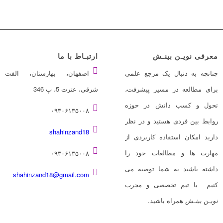
معرفی نویـن بینـش
ارتبـاط با ما
چنانچه به دنبال یک مرجع علمی
اصفهان، بهارستان، الفت
برای مطالعه در مسیر پیشرفت،
شرقی، عترت 5، پ 346
تحول و کسب دانش در حوزه
۰۹۳۰۶۱۳۵۰۰۸
روابط بین فردی هستید و در نظر
shahinzand18
دارید امکان استفاده کاربردی از
مهارت ها و مطالعات خود را
۰۹۳۰۶۱۳۵۰۰۸
داشته باشید به شما توصیه می
shahinzand18@gmail.com
کنیم با تیم تخصصی و مجرب
نویـن بینـش
همراه باشید.