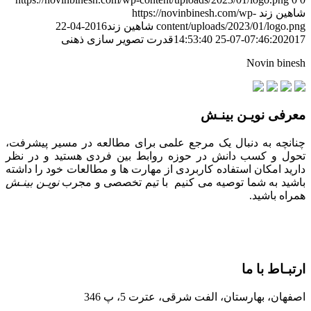
شاهین زند
https://novinbinesh.com/wp-
content/uploads/2023/01/logo.png
شاهین زند
2016-04-22
2017-07-25 14:53:40
07:46:20
قدرت تصویر سازی ذهنی
Novin binesh
معرفی نویـن بینـش
چنانچه به دنبال یک مرجع علمی برای مطالعه در مسیر پیشرفت،
تحول و کسب دانش در حوزه روابط بین فردی هستید و در نظر
دارید امکان استفاده کاربردی از مهارت ها و مطالعات خود را داشته
باشید به شما توصیه می کنیم با تیم تخصصی و مجرب
نویـن بینـش
همراه باشید.
ارتبـاط با ما
اصفهان، بهارستان، الفت شرقی، عترت 5، پ 346