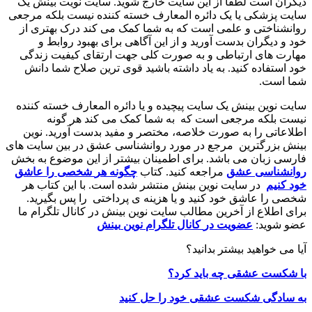
دیگران است لطفا از این سایت خارج شوید. سایت نویت بینش یک
سایت پزشکی یا یک دائره المعارف خسته کننده نیست بلکه مرجعی
روانشناختی و علمی است که به شما کمک می کند درک بهتری از
خود و دیگران بدست آورید و از این آگاهی برای بهبود روابط و
مهارت های ارتباطی و به صورت کلی جهت ارتقای کیفیت زندگی
خود استفاده کنید. به یاد داشته باشید قوی ترین صلاح شما دانش
شما است.
سایت نوین بینش یک سایت پیچیده و یا دائره المعارف خسته کننده
نیست بلکه مرجعی است که به شما کمک می کند هر گونه
اطلاعاتی را به صورت خلاصه، مختصر و مفید بدست آورید. نوین
بینش بزرگترین مرجع در مورد روانشناسی عشق در بین سایت های
فارسی زبان می باشد. برای اطمینان بیشتر از این موضوع به بخش
روانشناسی
عشق
مراجعه کنید. کتاب
چگونه
هر
شخصی
را
عاشق
خود
کنیم
در سایت نوین بینش منتشر شده است. با این کتاب هر
شخصی را عاشق خود کنید و یا هزینه ی پرداختی را پس بگیرید.
برای اطلاع از آخرین مطالب سایت نوین بینش در کانال تلگرام ما
عضو شوید:
عضویت
در
کانال
تلگرام
نوین
بینش
آیا می خواهید بیشتر بدانید؟
با شکست عشقی چه باید کرد؟
به سادگی شکست عشقی خود را حل کنید