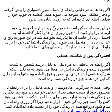
کنند.
اگر بعد ها به هر دلیلی رابطه ی شما مسیر ناهمواری را پیش گرفته
و دچار مشکل شود متوجه می شوید همه گذشته ی خوب خود را
فدای رابطه ای کرده اید که به زودی پایان می پذیرد.
در این مرحله ممکن است تصمیم بگیرید دوباره با دوستان خود
ارتباط برقرار کنید. اما چون روزی آن ها را کنار گذاشته اید به
احتمال زیاد از جانب آن ها پذیرفته نخواهید شد در این صورت رنج و
عذاب زیادی را متحمل می شوید زیرا زندگی اجتماعی خود را برای
رابطه ای از دست داده اید که آینده ای برای شما ندارد.
افسردگی پس از شکست عشقی
اگر رابطه ی عاطفی به هر دلیلی به پایان برسد شخص به شدت
افسرده شده و زندگی برایش بی معنا می شود. نه به دلیل اینکه
شریک عشقی اش فردی بی نقص و فوق العاده بوده تنها به این دلیل
که این فرد همه چیز در زندگی شما بوده است.
وقتی همه ی سرگرمی ها، دوستان و لذت هایتان را برای رابطه با
معشوق خود از دست بدهید بعد از جدایی خواهید دید هیچ چیز دیگری
در زندگی شما وجود ندارد. پس برای مقابله با شکست عشقی هیچ
کس را “همه چیز زندگی خود ” قرار ندهید زیرا اگر روزی رابطه تان
تمام شود درواقع همه ی زندگی خود را از دست داده اید!(نگاه کنید
به
دلایل افسردگی پس از جدایی
)