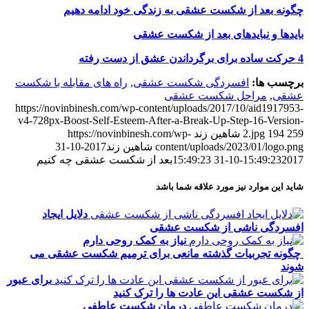
چگونه بعد از شکست عشقی به زندگی خود ادامه دهیم
بایدها و نبایدهای بعد از شکست عشقی
4 حرکت ساده برای برگرداندن عشق از دست رفته
برچسب ها:
افسردگی شکست عشقی
,
راه های مقابله با شکست
عشقی
,
مراحل شکست عشقی
https://novinbinesh.com/wp-content/uploads/2017/10/aid1917953-
v4-728px-Boost-Self-Esteem-After-a-Break-Up-Step-16-Version-
259
194
2.jpg
شاهین زند
https://novinbinesh.com/wp-
content/uploads/2023/01/logo.png
شاهین زند
2017-10-31
2017-10-31 15:49:23
15:49:23
بعد از شکست عشقی چه کنیم
شاید این موارد نیز مورد علاقه شما باشد
دلایل ایجاد
افسردگی ناشی از شکست عشقی
نیاز به کمک روحی دارم
چگونه تجربیات گذشته مانعی برای ترمیم شکست عشقی می
شوند
برای عبور
از شکست عشقی این عادت ها را ترک کنید
درمان شکست عاطفی