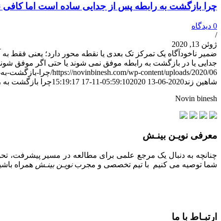
چرا بازگشت به رابطه پس از جدایی ساده است اما کافی
0 دیدگاه
/
ژوئن 13, 2020
ضمیر ناخودآگاه یک تمرکز تک بعدی یا نقطه محور دارد؛ یعنی فقط به آ
جدایی یا در بازگشت به رابطه موفق نمی شوند یا حتی اگر موفق شوند
https://novinbinesh.com/wp-content/uploads/2020/06/چرا-بازگشت-به-رابطه-پس-از-جدایی-ساده-است-اما-کافی-نیست.jpg
شاهین زند
2020-06-13 05:59:10
2020-11-17 15:19:17
چرا بازگشت به 
Novin binesh
معرفی نویـن بینـش
چنانچه به دنبال یک مرجع علمی برای مطالعه در مسیر پیشرفت، تحول
شما توصیه می کنیم با تیم تخصصی و مجرب
نویـن بینـش
همراه باشید
ارتبـاط با ما