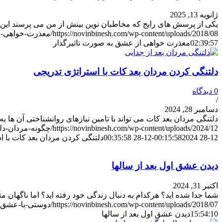
ژانویه 13, 2025
یکی از پرسش های رایج که مخاطبان نوین بینش از من می پرسند ای
https://novinbinesh.com/wp-content/uploads/2018/08/معذرت-خواهی-از-عشقم.jpg
02:39:57
معذرت خواهی از عشق به صورت تاثیرگذار
دلتنگی کردن مردان بعد کات با استراتژی تدریجی
0 دیدگاه
/
دسامبر 28, 2024
دلتنگی مردان بعد کات می تواند با تامین نیازهای روانشناختی آن ها 
https://novinbinesh.com/wp-content/uploads/2024/12/چگونه-مردان-دلتنگ-و-دیوانه-می-شوند-تا-پیام-بدهند.jpg
12-28 00:15:58
2024-12-28 00:35:58
دلتنگی کردن مردان بعد کات با ا
دیدن عشق اول بعد از سالها
اکتبر 31, 2024
شما جدا شده اید؟ هرکدام به دنبال زندگی خود رفته اید؟ اما ناگهان 
https://novinbinesh.com/wp-content/uploads/2018/07/دوستی-با-عشق-قدیمی.jpg
15:54:10
دیدن عشق اول بعد از سالها