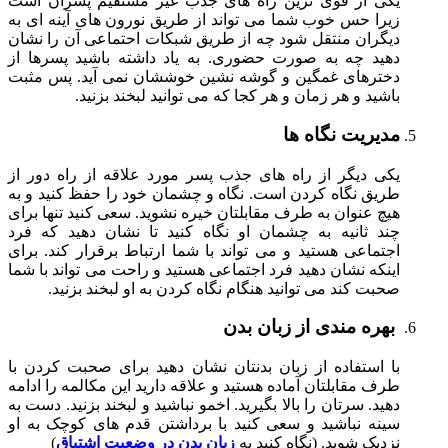
یکی از قوی ترین راه های جذب غیر مستقیم پسران است
زیرا حس خوب شما می تواند از طریق نورون های آینه ای به
دیگران منتقل شود چه از طریق شبکات احتماعی آن را نشان
دهید چه به صورت حضوری. به یاد داشته باشید پسرها از
دخترهای غمگین و گوشه نشین خوششان نمی آید. پس مثبت
باشید و هر زمان و هر کجا که می توانید لبخند بزنید.
مدیریت نگاه ها
یکی دیگر از راه های جذب پسر مورد علاقه از راه دور از
طریق نگاه کردن است. نگاه و چشمان خود را حفظ کنید و به
هیچ عنوان به طرف مقابلتان خیره نشوید. سعی کنید تنها برای
چند ثانیه به چشمان او نگاه کنید تا نشان دهید که فرد
اجتماعی هستید و می تواند با شما ارتباط برقرار کند. برای
اینکه نشان دهید فرد اجتماعی هستید و راحت می تواند با شما
صحبت کند می توانید هنگام نگاه کردن به او لبخند بزنید.
بهره مندی از زبان بدن
با استفاده از زبان بدنتان نشان دهید برای صحبت کردن با
طرف مقابلتان آماده هستید و علاقه دارید این مکالمه را ادامه
دهید. سرتان را بالا بگیرید. اخمو نباشید و لبخند بزنید. دست به
سینه نباشید و سعی کنید با برداشتن قدم های کوچک به او
نزدیک شوید. (نگاه کنید به
زبان بدن در وضعیت اشتیاق
)