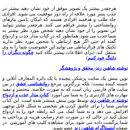
هرچقدر بیشتر یک تصویر موفق از خود نشان دهید بیشتر در
جذب پسر مورد علاقه از راه دور موفقیت می شوید. افرادی
جاه طلب و هدفمند افرادی هستند که امکان تامین نیازهای
روانشناختی را بیشتر فراهم می کنند. هرچقدر بیشتر بتوانید
این تصویر را از خود نشان دهید شخص مورد نظر بیشتر به
شما جذب می شود. همانطور که در کتاب مدار جذب و ازدواج
گفته ام حتی اگر هیچ ارتباطی با شخص مورد نظر ندارید
تکنیک های فراارتباطی می توانید این خصوصیت شما را به وی
منتقل کند. (برای اطلاعات بیشتر نگاه کنید
چگونه دیگران را
دلتنگ خود کنیم
)
نوشته شاهین زند- محقق و پژوهشگر
نوین بینش یک سایت پزشکی پیچیده یا یک دائره المعارف آنلاین و
خسته کننده نیست؛ بلکه بزرگترین مرجع
روانشناسی عشق
در بین
سایت های فارسی زبان است که به صورت خلاصه، مختصر و مفید
مهارت های کاردبری را به شما می آموزد.
کتابِ مدار جذب و ازدواج
نوشته ی شاهین زند
توسط نوین بینش منتشر شده است. این کتاب
شانس شما را برای عاشق کردن هر شخصی به شکل قابل توجهی
افزایش می دهد و به شما کمک می کند رابطه خود را به ازدواج
تبدیل کنید در حالی که در صورت عدم رضایت هزینه ی پرداختی به
شما برگشت داده می شود. برای مشاهده کلیپ های آموزشی در
صفجه
اینستاگرام شاهین زند
عضو شوید.