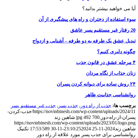
آیا می خواهید بیشتر بدانید؟
سوء استفاده از دختران و راه های پیشگیری از آن
20 رفتار غیر مستقیم پسر عاشق
تبدیل عشق یک طرفه به دو طرفه – آشنایی و ازدواج
چگونه دلبری کنیم؟
۴ مرحله عشق در قانون جذب
زنان جذاب از نگاه مردان
۲۴ روش ساده برای دیوانه کردن پسران
روانشناسی جذابیت ظاهر
برچسب ها:
جذب از راه دور
,
جذب پسر
,
جذب غیر مستقیم پسر
https://novinbinesh.com/wp-content/uploads/2024/11/جذب-کردن-
پسران-از-راه-دور.jpg
700
492
شاهین زند
https://novinbinesh.com/wp-content/uploads/2023/01/logo.png
شاهین زند
2024-11-25 23:10:25
2024-11-30 17:53:58
9 تکنیک
روانشناسی برای جذب پسر مورد علاقه از راه دور