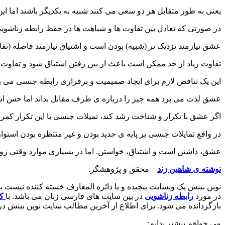
یعنی به طور متقابل هر دو سعی می کنند شبیه به یکدیگر باشند اما این
در صورتی که تعادل بین تفاوت ها و شباهت ها در حفظ رابطه زناشوی
عشق نیازمند نزدیک تر (شبیه) بودن است و اشتیاق نیازمند فاصله (تفا
تفاوت زیاد از حد ممکن است باعث از بین رفتن اشتیاق شود و تفاوت بیش
این یک تناقض لازم برای ایجاد صمیمیت و برقراری رابطه جنسی می ب
عشق لذت می برد همه چیز را درباره ی طرف مقابل بداند اما حس اشتیا
اگر عشق با تکرار و شناخت رشد کند، تمیلات جنسی با این تکرار کمر
در واقع تمایلات جنسی بر پایه ی جدید بودن و غیر منتظره بودن استوا
عشق، داشتن است و اشتیاق، خواستن. اما در بسیاری موارد وقتی زو
نوشته ی شاهین زند
– محقق و پژوهشگر.
نوین بینش یک وبسایت پیچیده و یا دائره المعارف خسته کننده نیست
در مورد
رابطه زناشویی
در بین سایت های فارسی زبان می باشد. با
ک
بازگردانده می شود. برای اطلاع از آخرین مطالب سایت نوین بینش در 
می خواهم بیشتر بدانم: