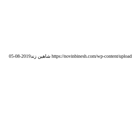
https://novinbinesh.com/wp-content/uploa
شاهین زند
2019-08-05