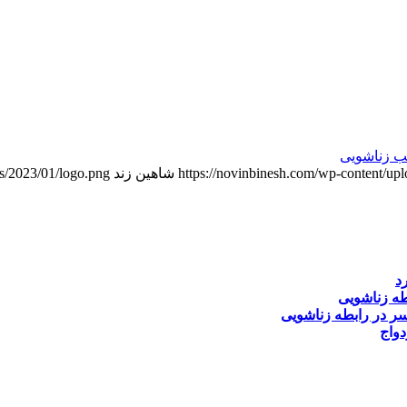
 زناشویی
https://novinbinesh.com/wp-content/u
شاهین زند
ds/2023/01/logo.png
د
طه زناشویی
ر در رابطه زناشویی
دواج