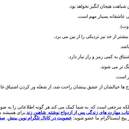
 شباهت هیجان انگیز نخواهد بود.
ی عاشقانه بسیار مهم است.
وت).
تر از حد نیز نزدیکی را از بین می برد.
اشد.
ق به کمی رمز و راز نیاز دارد.
نگ تر می شوند.
ر است.
ج ها خیالشان از عشق بینشان راحت شد، از شعله ور کردن اشتیاق غا
 بلکه مرجعی است که به شما کمک می کند هر گونه اطلاعاتی را به ص
تاب مهارت های زندگی پس از ازدواج نوشته شاهین زند
برای همیشه مش
پیج اینستاگرام ما عضو شوید:
عضویت
در
کانال
تلگرام
نوین
بینش
.
صفح