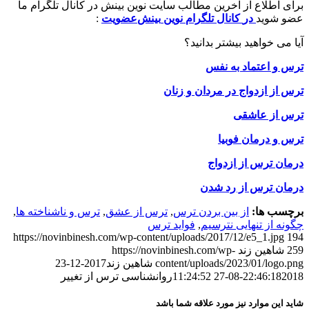
برای اطلاع از آخرین مطالب سایت نوین بینش در کانال تلگرام ما
عضو شوید
در
کانال
تلگرام
نوین
بینش
عضویت
:
آیا می خواهید بیشتر بدانید؟
ترس و اعتماد به نفس
ترس از ازدواج در مردان و زنان
ترس از عاشقی
ترس و درمان فوبیا
درمان ترس از ازدواج
درمان ترس از رد شدن
برچسب ها:
از بین بردن ترس
,
ترس از عشق
,
ترس و ناشناخته ها
,
چگونه از تنهایی نترسیم
,
فواید ترس
https://novinbinesh.com/wp-content/uploads/2017/12/e5_1.jpg
194
259
شاهین زند
https://novinbinesh.com/wp-
content/uploads/2023/01/logo.png
شاهین زند
2017-12-23
2018-08-27 11:24:52
22:46:18
روانشناسی ترس از تغییر
شاید این موارد نیز مورد علاقه شما باشد