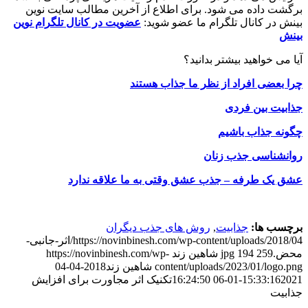
برگشت داده می شود. برای اطلاع از آخرین مطالب سایت نوین
بینش در کانال تلگرام ما عضو شوید:
عضویت در کانال تلگرام نوین
بینش
آیا می خواهید بیشتر بدانید؟
چرا بعضی افراد از نظر ما جذاب هستند
جذابیت بین فردی
چگونه جذاب باشیم
روانشناسی جذب زنان
عشق یک طرفه – جذب عشق وقتی به ما علاقه ندارد
برچسب ها:
جذابیت
,
روش های جذب دیگران
https://novinbinesh.com/wp-content/uploads/2018/04/اثر-جانبی-
محض.jpg
259
194
شاهین زند
https://novinbinesh.com/wp-
content/uploads/2023/01/logo.png
شاهین زند
2018-04-04
2021-01-06 16:24:50
15:33:16
تکنیک اثر مجاورت برای افزایش
جذابیت