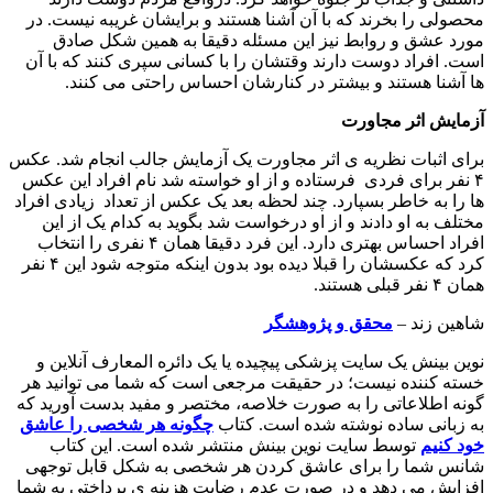
محصولی را بخرند که با آن آشنا هستند و برایشان غریبه نیست. در
مورد عشق و روابط نیز این مسئله دقیقا به همین شکل صادق
است. افراد دوست دارند وقتشان را با کسانی سپری کنند که با آن
ها آشنا هستند و بیشتر در کنارشان احساس راحتی می کنند.
آزمایش اثر مجاورت
برای اثبات نظریه ی اثر مجاورت یک آزمایش جالب انجام شد. عکس
۴ نفر برای فردی فرستاده و از او خواسته شد نام افراد این عکس
ها را به خاطر بسپارد. چند لحظه بعد یک عکس از تعداد زیادی افراد
مختلف به او دادند و از او درخواست شد بگوید به کدام یک از این
افراد احساس بهتری دارد. این فرد دقیقا همان ۴ نفری را انتخاب
کرد که عکسشان را قبلا دیده بود بدون اینکه متوجه شود این ۴ نفر
همان ۴ نفر قبلی هستند.
شاهین زند –
محقق و پژوهشگر
نوین بینش یک سایت پزشکی پیچیده یا یک دائره المعارف آنلاین و
خسته کننده نیست؛ در حقیقت مرجعی است که شما می توانید هر
گونه اطلاعاتی را به صورت خلاصه، مختصر و مفید بدست آورید که
به زبانی ساده نوشته شده است. کتاب
چگونه هر شخصی را عاشق
خود کنیم
توسط سایت نوین بینش منتشر شده است. این کتاب
شانس شما را برای عاشق کردن هر شخصی به شکل قابل توجهی
افزایش می دهد و در صورت عدم رضایت هزینه ی پرداختی به شما