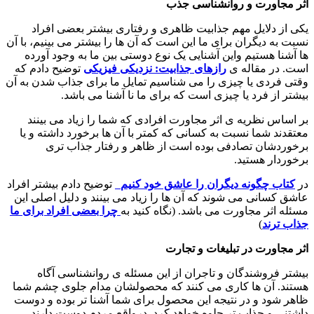
اثر مجاورت و روانشناسی جذب
یکی از دلایل مهم جذابیت ظاهری و رفتاری بیشتر بعضی افراد
نسبت به دیگران برای ما این است که آن ها را بیشتر می بینیم، با آن
ها آشنا هستیم واین آشنایی یک نوع دوستی بین ما به وجود آورده
است. در مقاله ی
رازهای جذابیت: نزدیکی فیزیکی
توضیح دادم که
وقتی فردی یا چیزی را می شناسیم تمایل ما برای جذاب شدن به آن
بیشتر از فرد یا چیزی است که برای ما نا آشنا می باشد.
بر اساس نظریه ی اثر مجاورت افرادی که شما را زیاد می بینند
معتقدند شما نسبت به کسانی که کمتر با آن ها برخورد داشته و یا
برخوردشان تصادفی بوده است از ظاهر و رفتار جذاب تری
برخوردار هستید.
در
کتاب چگونه دیگران را عاشق خود کنیم
توضیح دادم بیشتر افراد
عاشق کسانی می شوند که آن ها را زیاد می بینند و دلیل اصلی این
مسئله اثر مجاورت می باشد. (نگاه کنید به
چرا بعضی افراد برای ما
جذاب ترند
)
اثر مجاورت در تبلیغات و تجارت
بیشتر فروشندگان و تاجران از این مسئله ی روانشناسی آگاه
هستند. آن ها کاری می کنند که محصولشان مدام جلوی چشم شما
ظاهر شود و در نتیجه این محصول برای شما آشنا تر بوده و دوست
داشتنی و جذاب تر جلوه خواهد کرد. درواقع مردم دوست دارند