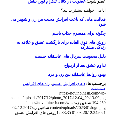
عضو شوید:
عضویت
در
کانال
تلگرام
نوین
بینش
آیا می خواهید بیشتر بدانید؟
فعالیت هایی که باعث افزایش محبت بین زن و شوهر می
شود
چگونه برای همسرم جذاب باشم
روش های فوق العاده برای بازگشت عشق و علاقه به
زندگی مشترک
دلیل محبوبیت سریال های عاشقانه چیست
تداوم عشق بعد از ازدواج
بهبود روابط عاشقانه بین زن و مرد
برچسب ها:
دعای افزایش عشق
,
راه های افزایش
صمیمیت
https://novinbinesh.com/wp-
content/uploads/2017/12/photo_2017-12-04_20-13-09.jpg
259
194
شاهین زند
https://novinbinesh.com/wp-
content/uploads/2023/01/logo.png
شاهین زند
2017-12-04
2021-08-01 12:33:35
20:12:24
روش های افزایش عشق