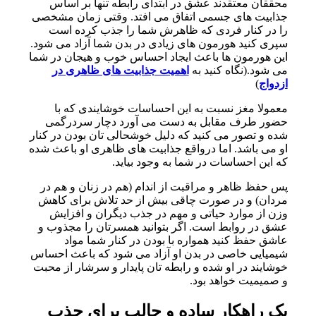
محققان معتقدند عشق در ابتدای رابطه تنها بر اساس
جذابیت های جسمی اتفاق می افتد. وقتی زمان مشخصی
را در کنار فردی که ظاهرش شما را جذب کرده است
سپری کنید هورمون های زیادی در بدن شما آزاد می شود.
این هورمون ها باعث ایجاد احساس خوب و هیجان در شما
می شود.(نگاه کنید به
اهمیت جذابیت های ظاهری در
ازدواج
)
معمولا مغز نسبت به این احساسات خوشایندی که با
حضور طرف مقابل به دست می آورد دچار سردرگمی
شده و تصور می کنید که دلیل خوشحالی تان بودن در کنار
او می باشد. اما درواقع جذابیت های ظاهری او باعث شده
که این احساسات در شما به وجود بیاید.
پس حفظ ظاهر و مراقبت از اندام (هم در زنان و هم در
مردان) و در صورت چاقی بیش از حد تلاش برای کاهش
وزن از موارد حیاتی و مهم در جذب دیگران و افزایش
عشق در روابط است. اگر بتوانید همسرتان را مجذوب و
عاشق حفظ کنید همواره با بودن در کنار شما مواد
شیمیایی خاصی در بدن او آزاد می شود که باعث احساس
خوشایند در او شده و رابطه تان پایدار و سرشار از محبت
و صمیمیت خواهد بود.
یک
راهکار
ساده
و
جالب
برای
جذب