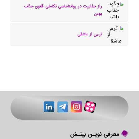
راز جذابیت در روانشناسی تکاملی: قانون جذاب
بودن
ترس از عاشقی
معرفی نویـن بینـش