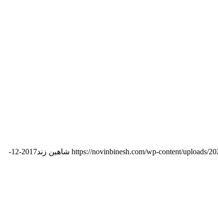
https://novinbinesh.com/wp-content/uploads/20
شاهین زند
2017-12-