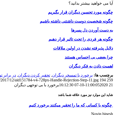
آیا می خواهید بیشتر بدانید؟
چگونه مورد تحسین دیگران قرار بگیریم
چگونه شخصیت دوست داشتنی داشته باشیم
به دست آوردن دل پسرها
چگونه هر فردی را تحت تاثیر قرار دهیم
دلایل پذیرفته نشدن در اولین ملاقات
چرا بعضی بی احساس هستند
اهمیت دادن به فکر دیگران
برچسب ها:
برخورد با تمسخر دیگران
,
تحقير كردن ديگران
,
در برابر ت
s/2017/12/aid151784-v4-728px-Handle-Rejection-Step-11.jpg
194
259
21 11:00:05
2020-10-07 16:12:30
برخورد با بی توجهی دیگران
شاید این موارد نیز مورد علاقه شما باشد
چگونه با کسانی که ما را تحقیر میکنند برخورد کنیم
Novin binesh