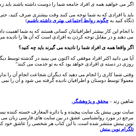
اگر می خواهید همه ی افراد جامعه شما را دوست داشته باشند باید زمان
باید با افرادی که به شما توجه می کنند وقت بیشتری صرف کنید، حتی ا
(نگاه کنید به
چگونه روابط اجتماعی بهتری داشته باشیم
)
با انجام این کار بیشتر اطرافیانتان کسانی هستند که به شما اهمیت 
می دهند و در مقابل توجه کردن به افرادی است که آن ها را نادیده می 
اگر واقعا همه ی افراد شما را نادیده می گیرند باید چه کنید؟
آیا می دانید اکثر افراد موفقی که اکنون می بینید در گذشته توسط دیگ
روزی در دسته ی افرادی خواهد بود که به تو خدمت می کنند”
وقتی شما کاری را انجام می دهید که دیگران شجاعت انجام آن را ندارن
معمولا توسط دوستان و اطرافیان نادیده گرفته می شود و آن را نمی پذ
شاهین زند –
محقق
و
پژوهشگر.
سایت نوین بینش یک سایت پیچیده و یا دائره المعارف خسته کننده ن
مرجع در مورد روانشناسی عشق در بین سایت های فارسی زبان می با
نوین بینش منتشر شده است. با این کتاب هر شخصی را عاشق خود کنید 
تلگرام
نوین
بینش