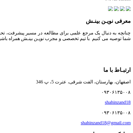
معرفی نویـن بینـش
چنانچه به دنبال یک مرجع علمی برای مطالعه در مسیر پیشرفت، تحول
شما توصیه می کنیم با تیم تخصصی و مجرب
نویـن بینـش
همراه باشید
ارتبـاط با ما
اصفهان، بهارستان، الفت شرقی، عترت 5، پ 346
۰۹۳۰۶۱۳۵۰۰۸
shahinzand18
۰۹۳۰۶۱۳۵۰۰۸
shahinzand18@gmail.com