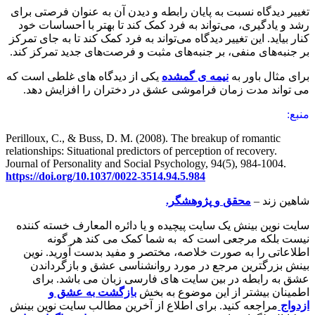
تغییر دیدگاه نسبت به پایان رابطه و دیدن آن به عنوان فرصتی برای
رشد و یادگیری، می‌تواند به فرد کمک کند تا بهتر با احساسات خود
کنار بیاید. این تغییر دیدگاه می‌تواند به فرد کمک کند تا به جای تمرکز
بر جنبه‌های منفی، بر جنبه‌های مثبت و فرصت‌های جدید تمرکز کند.
برای مثال باور به
نیمه ی گمشده
یکی از دیدگاه های غلطی است که
می تواند مدت زمان فراموشی عشق در دختران را افزایش دهد.
منبع:
Perilloux, C., & Buss, D. M. (2008). The breakup of romantic
relationships: Situational predictors of perception of recovery.
Journal of Personality and Social Psychology, 94(5), 984-1004.
https://doi.org/10.1037/0022-3514.94.5.984
شاهین زند –
محقق
و
پژوهشگر.
سایت نوین بینش یک سایت پیچیده و یا دائره المعارف خسته کننده
نیست بلکه مرجعی است که به شما کمک می کند هر گونه
اطلاعاتی را به صورت خلاصه، مختصر و مفید بدست آورید. نوین
بینش بزرگترین مرجع در مورد روانشناسی عشق و بازگرداندن
عشق به رابطه در بین سایت های فارسی زبان می باشد. برای
اطمینان بیشتر از این موضوع به بخش
بازگشت به عشق و
ازدواج
مراجعه کنید. برای اطلاع از آخرین مطالب سایت نوین بینش