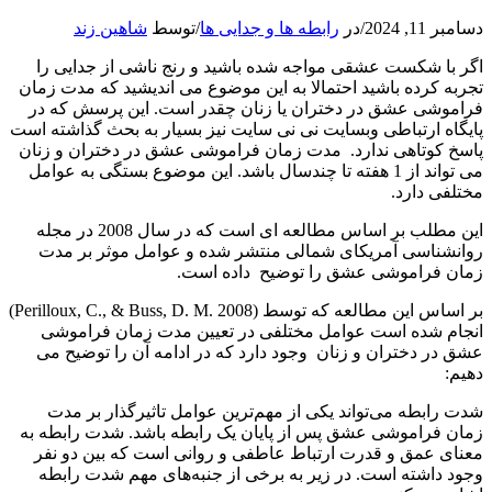
دسامبر 11, 2024
/
در
رابطه ها و جدایی ها
/
توسط
شاهین زند
اگر با شکست عشقی مواجه شده باشید و رنج ناشی از جدایی را
تجربه کرده باشید احتمالا به این موضوع می اندیشید که مدت زمان
فراموشی عشق در دختران یا زنان چقدر است. این پرسش که در
پایگاه ارتباطی وبسایت نی نی سایت نیز بسیار به بحث گذاشته است
پاسخ کوتاهی ندارد. مدت زمان فراموشی عشق در دختران و زنان
می تواند از 1 هفته تا چندسال باشد. این موضوع بستگی به عوامل
مختلفی دارد.
این مطلب بر اساس مطالعه ای است که در سال 2008 در مجله
روانشناسی آمریکای شمالی منتشر شده و عوامل موثر بر مدت
زمان فراموشی عشق را توضیح داده است.
بر اساس این مطالعه که توسط (Perilloux, C., & Buss, D. M. 2008)
انجام شده است عوامل مختلفی در تعیین مدت زمان فراموشی
عشق در دختران و زنان وجود دارد که در ادامه آن را توضیح می
دهیم:
شدت رابطه می‌تواند یکی از مهم‌ترین عوامل تاثیرگذار بر مدت
زمان فراموشی عشق پس از پایان یک رابطه باشد. شدت رابطه به
معنای عمق و قدرت ارتباط عاطفی و روانی است که بین دو نفر
وجود داشته است. در زیر به برخی از جنبه‌های مهم شدت رابطه