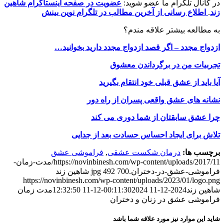
در کانال تلگرام ما عضو شوید:
عضویت در
صفحه اینستاگرام شاهین
زند
.
اطلاع رسانی از آخرین مطالب در تلگرام
نوین
بینش
به مطالعه بیشتر علاقه مندم؟
ازدواج مجدد – اگر قصد ازدواج مجدد دارید بخوانید…
تجربیات من در برگرداندن معشوق
آیا باید از عشق قبلی خود انتقام بگیرید
نشانه های عشق واقعی پسران از راه دور
چرا عشق سابقتان از شما دوری می کند
تلاش برای ایجاد احساس حسادت بعد از جدایی
برچسب ها:
درمان شکست عشقی
,
فراموشی عشق
https://novinbinesh.com/wp-content/uploads/2017/11/مدت-زمان-
فراموشی-عشق-در-دختران.jpg
700
492
شاهین زند
https://novinbinesh.com/wp-content/uploads/2023/01/logo.png
شاهین زند
2024-12-11 00:11:30
2024-12-11 12:32:50
مدت زمان
فراموشی عشق در زنان و دختران
شاید این موارد نیز مورد علاقه شما باشد