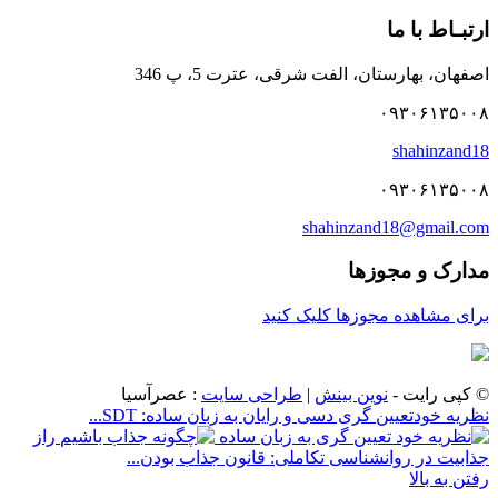
ارتبـاط با ما
اصفهان، بهارستان، الفت شرقی، عترت 5، پ 346
۰۹۳۰۶۱۳۵۰۰۸
shahinzand18
۰۹۳۰۶۱۳۵۰۰۸
shahinzand18@gmail.com
مدارک و مجوزها
برای مشاهده مجوزها کلیک کنید
© کپی رایت -
نوین بینش
|
طراحی سایت
: عصرآسیا
نظریه خودتعیین گری دسی و رایان به زبان ساده: SDT...
راز
جذابیت در روانشناسی تکاملی: قانون جذاب بودن...
رفتن به بالا