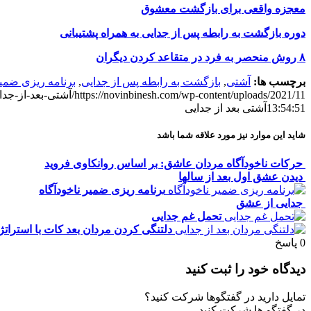
معجزه واقعی برای بازگشت معشوق
دوره بازگشت به رابطه پس از جدایی به همراه پشتیبانی
۸ روش منحصر به فرد در متقاعد کردن دیگران
برچسب ها:
آشتی
,
بازگشت به رابطه پس از جدایی
,
برنامه ریزی ضمیر
https://novinbinesh.com/wp-content/uploads/2021/11/آشتی-بعد-از-جدایی.jpg
13:54:51
آشتی بعد از جدایی
شاید این موارد نیز مورد علاقه شما باشد
حرکات ناخودآگاه مردان عاشق: بر اساس روانکاوی فروید
دیدن عشق اول بعد از سالها
برنامه ریزی ضمیر ناخودآگاه
جدایی از عشق
تحمل غم جدایی
دلتنگی کردن مردان بعد کات با استرات
0
پاسخ
دیدگاه خود را ثبت کنید
تمایل دارید در گفتگوها شرکت کنید؟
در گفتگو ها شرکت کنید.