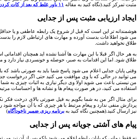
مثبت تمرکز کنید.(نگاه کنید به مقاله
۱۱ باور غلط که بعد از کات کردن باعث اشتباهات بیشتر می شود
ایجاد ارزیابی مثبت پس از جدایی
هوشمندانه تر این است که قبل از شروع یک رابطه عاطفی و یا حداقل 
می شود اطلاعات بدست آورده و مهارت های ارتباطی لازم را بدست بیا
طلاق نخواهید داشت.
به هر حال اگر قبلا با این مهارت ها آشنا نشده اید همچنان اقداماتی
طلاق شود. اما این اقدامات به صبر، حوصله و خونسردی نیاز دارد و 
وقتی پایان جدایی اعلام می شود پاسخ شما باید به صورتی باشد که
می توانید در حالی که با وی موافقت می کنید حتی اگر درخواست جدای
من نیستی باعث می شوید اولا وی دیگر نیازی به اثبات چیزی به شما
استفاده می کنید، در هر صورت پیغام ها و نشانه ها و احساسات مرتبط
برای مثال اگر من به شما بگویم به فیل صورتی بالای درخت فکر ن
پردازش منفی ندارد و پیغام مرتبط با هر چیزی که با آن مواجه شود 
نیز ارسال کنید.(همچنین نگاه کنید به
برنامه ریزی ضمیر ناخودآگاه
)
پیام های آشتی جویانه پس از جدایی
نه فقط زمانی که پایان رابطه اعلام می شود بلکه پس از آن نیز می ت