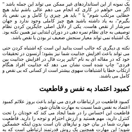
یک نمونه از این استانداردهای غیر ممکن می تواند این جمله باشد ”
اگر می خواهم در کاری که انجام می دهم عالی باشم نباید هیچ
خطایی مرتکب شوم” یا ” باید هر چیزی را کامل و بی نقص یاد
بگیرم”، به یاد داشته باشید هیچ چیز کاملی وجود ندارد و جهان
سرشار از نقص هاست. یکی از دلایل اصلی جایگزین کردن نظام
توصیفی به جای نظام نمره دهی در دوران ابتدایی نیز همین نکته بود.
یک اشتباه نمی تواند معیار سنجش ضعیف تر بودن یا نقص باشد.
نکته ی دیگری که جالب است بدانید این است که اشتباه کردن حتی
می تواند باعث افزایش جذابیت شما نیز بشود؛ آرنسون در تحقیقات
خود که در مقاله ای به نام “تاثیر پرت فال در افزایش جذابیت بین
فردی” چاپ شده است نشان می دهد که جذابیت افراد هنگام
ارتکاب خطا یا اشتباهات سهوی بیشتر است از کسانی که بی نقص و
کامل می باشند.
کمبود اعتماد به نفس و قاطعیت
کمبود قاطعیت در ارتباطات فردی می تواند باعث بروز علائم کمبود
اعتماد به نفس شما نسبت به مهارت هایتان شود.
قاطعیت این احساس را در شما ایجاد می کند که خودتان را تحت
کنترل دارید، مهم هستید و ارزش احترام و توجه را دارید. قاطعیت
مهارت شما در بیان خود و نیازهای تان است بدون اینکه خشمگین
شوید؛ این مهارت همچنین یک روش قدرتمند ارتباطی است که به