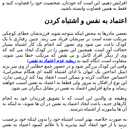
افزایش دهیم، این است که خودتان، شخصیت خود را قضاوت کنید و
فقط به همین قضاوت وابسته باشید.
اعتماد به نفس و اشتباه کردن
بعضی مادرها به محض اینکه متوجه شوند فرزندشان خطای کوچکی
مرتکب شده است بر سرشان فریاد می زنند. چنین رفتاری با یک
کودک باعث می شود وی تصور کند انجام یک کار اشتباه بسیار
خجالت آور است. همچنین این تصور را در کودک ایجاد می کند که
وی از دیگر افراد کامل و بی نقص که مرتکب خطا نمی شوند،
متفاوت است. (نگاه کنید به
ریشه عدم اعتماد به نفس
)
وقتی این کودک بزرگتر شود و در حضور جمع خطایی از وی سر بزند
(مثل انداختن یک لیوان یا ادای اشتباه کلمه ای هنگام سخنرانی)،
احساس خجالت کرده و ممکن است اعتقاد پیدا کند ارزشی ندارد.
این نوع از افکار به مرور ولی قطعا به اعتماد به نفس آسیب خواهند
رساند و مانع افزایش اعتماد به نفس در مقابل دیگران می شود.
وظیفه ی والدین این است که با تشویق فرزندان خود به انجام
کارهای جدید، باعث ایجاد اعتماد به نفس در آن ها شوند، نه اینکه به
آن ها بیاموزند از اشتباه بترسند.
به صورت خلاصه، بهتر است اشتباه خود را بدون اینکه خود برچسب
بزنید یا از خود انتقاد کنید بپذیرید تا با علائم کمبود اعتماد به نفس