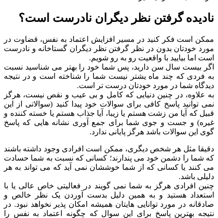
نادیده گرفتن نظر دیگران نادرست است؟
ممکن است فکر کنید در مسیر افزایش اعتماد به نفس، قضاوت در
مورد خودتان بدون در نظر گرفتن نظر دیگران گستاخانه و نادرست
است اما بیایید با واقعیت رو به رو شویم.
اگر بیست سال سن دارید، پس شما خود را بهتر می شناسید نسبت
به فردی که چند ماه یشتر نیست شما را شناخته است و در نتیجه
دیدگاه شما در مورد خودتان درست تر است.
به علاوه، در چنین دنیایی که کامل و بی عیب و نقص نیست، هرگز
نمی توانید پاسخ کافی برای سوالات خود پیدا کنید (سوالاتی از این
قبیل که آیا من زشت هستم یا زیبا، آیا جذاب هستم یا خسته کننده و
غیره) و جست و جوی شما برای جمع آوری نشانه هایی که پاسخ
گوی این سوالات باشد هرگز پایانی ندارد.
دقیقا مثل هر شخص دیگری، ممکن است افرادی وجود داشته باشند
که شما را دشمن خود می پندارند؛ کسانی که نسبت به شما حسادت
می کنند یا کسانی که از شما خوششان نمی آید که می تواند به هر
دلیلی باشد.
چنین افرادی هرگز به شما نمی گویند در فعالیتی خاص عالی یا با
استعداد هستید و به همین دلیل بدست آوردن یک نظر خالص و
صادقانه در مورد توانایی هایتان همیشه امکان پذیر نخواهد نبود. در
نتیجه بهترین پاسخ برای این سوال که چگونه اعتماد به نفس را