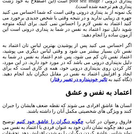
پنداری درونی / poor self image است (این اصطلاح به خود زشت
پنداری هم ترجمه شده است).
یک نمونه از بد پنداری درونی وقتی است که شما احساس می کنید
چهره ی زیبایی ندارید و در نتیجه وقتی با شخص جدیدی برخورد می
کنید اعتماد به نفس لازم را احساس نمی کنید. برای اینکه متوجه
شوید دلیل نبود اعتماد به نفس در شما بد پنداری درونی است این
آزمون ساده را انجام دهید:
اگر احساس می کنید پس از پوشیدن بهترین لباس تان اعتماد به
نفس تان بسیار بیشتر می شود و وقتی لباس دیگری می پوشید،
اعتماد نفس تان کم می شود، پس عدم اعتماد به نفس در شما به
دلیل بدپنداری درونی می باشد که در مورد خود دارید. در این مورد،
کار کردن روی بدپنداری درونی خود، همه ی کاری است که برای
ایجاد و افزایش اعتماد به نفس در مقابل دیگران باید انجام دهید.
(نگاه کنید به
تاثیر خودپنداره در تغییر رفتار
)
اعتماد به نفس و عشق
انسان ها عاشق افرادی می شوند که نقطه ضعف هایشان را جبران
کنند و ویژگی های شخصیتی مکمل آنان را داشته باشند.
فاروق رضوان در کتاب
چگونه دیگران را عاشق خود کنیم
توضیح
می دهد چگونه نشان دادن خود به عنوان فردی با اعتماد به نفس می
تواند شانس عاشق کردن دیگران را به شدت افزایش دهد. تحقیقات