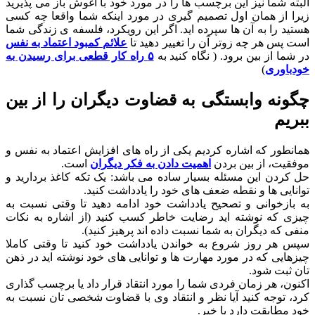
البته شما نیز این برچسب ها را در مورد خود با آغوش باز می پذیرید
زیرا از همان اول تصمیم گیری در مورد اینکه شما واقعا چه کسی
هستید را به آن ها سپرده اید. اگر این رویکرد، فلسفه ی زندگی شما
است پس هر چه زوتر آن را تغییر دهید تا
علائم کمبود اعتماد به نفس
در شما از بین برود. ( نگاه کنید به
۵ راه کار قطعی برای رسیدن به
خودباوری
)
چگونه وابستگی به قضاوت دیگران را از بین
ببریم
همانطور که اشاره کردیم یکی از راه های افزایش اعتماد به نفس و
موفقیت، از بین بردن
اهمیت دادن به فکر دیگران
است.
حل کردن این مسئله بسیار ساده می باشد: یک تکه کاغذ بردارید و
توانایی ها و نقطه ضعف های خود را یادداشت کنید.
به بازخوانی و تصحیح یادداشت خود ادامه دهید تا وقتی نسبت به
چیزی که نوشته اید رضایت خاطر کسب کنید (از اشاره به نکات
منفی که دیگران به شما نسبت داده اند پرهیز کنید).
سپس هر روز شروع به خواندن یادداشت خود کنید تا وقتی کاملا
چیزهایی که در مورد مهارت ها و توانایی های خود نوشته اید در ذهن
تان ثبت شود.
اکنون، هر زمان فردی شما را مورد انتقاد قرار داد یا برچسب گذاری
کرد، توجه کنید آیا نظر و انتقاد وی با قضاوت شخصی تان نسبت به
خود مطابقت دارد یا خیر.