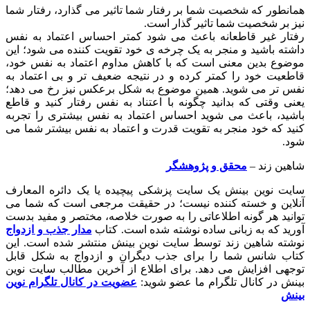
همانطور که شخصیت شما بر رفتار شما تاثیر می گذارد، رفتار شما
نیز بر شخصیت شما تاثیر گذار است.
رفتار غیر قاطعانه باعث می شود کمتر احساس اعتماد به نفس
داشته باشید و منجر به یک چرخه ی خود تقویت کننده می شود؛ این
موضوع بدین معنی است که با کاهش مداوم اعتماد به نفس خود،
قاطعیت خود را کمتر کرده و در نتیجه ضعیف تر و بی اعتماد به
نفس تر می شوید. همین موضوع به شکل برعکس نیز رخ می دهد؛
یعنی وقتی که بدانید چگونه با اعتناد به نفس رفتار کنید و قاطع
باشید، باعث می شوید احساس اعتماد به نفس بیشتری را تجربه
کنید که خود منجر به تقویت قدرت و اعتماد به نفس بیشتر شما می
شود.
شاهین زند –
محقق و پژوهشگر
سایت نوین بینش یک سایت پزشکی پیچیده یا یک دائره المعارف
آنلاین و خسته کننده نیست؛ در حقیقت مرجعی است که شما می
توانید هر گونه اطلاعاتی را به صورت خلاصه، مختصر و مفید بدست
آورید که به زبانی ساده نوشته شده است. کتاب
مدار جذب و ازدواج
نوشته شاهین زند توسط سایت نوین بینش منتشر شده است. این
کتاب شانس شما را برای جذب دیگران و ازدواج به شکل قابل
توجهی افزایش می دهد. برای اطلاع از آخرین مطالب سایت نوین
بینش در کانال تلگرام ما عضو شوید:
عضویت در کانال تلگرام نوین
بینش